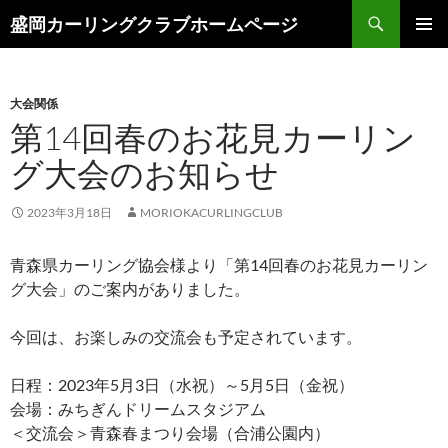
コ
検
盛岡カーリングクラブホームページ
ン
索
メインメ
テ
ニュー
ン
大会関係
ツ
第14回春のお花見カーリン
へ
ス
グ大会のお知らせ
キ
ッ
2023年3月18日
MORIOKACURLINGCLUB
プ
青森県カーリング協会様より「第14回春のお花見カーリン
グ大会」のご案内がありました。
今回は、お楽しみの交流会も予定されています。
日程：2023年5月3日（水祝）～5月5日（金祝）
会場：みちぎんドリームスタジアム
＜交流会＞青森春まつり会場（合浦公園内）