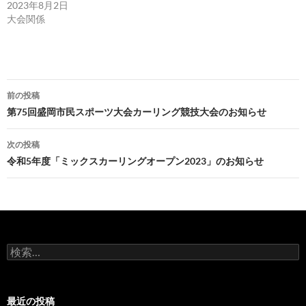
2023年8月2日
大会関係
投
前の投稿
稿
第75回盛岡市民スポーツ大会カーリング競技大会のお知らせ
ナ
次の投稿
ビ
令和5年度「ミックスカーリングオープン2023」のお知らせ
ゲ
ー
シ
検
ョ
索:
ン
最近の投稿