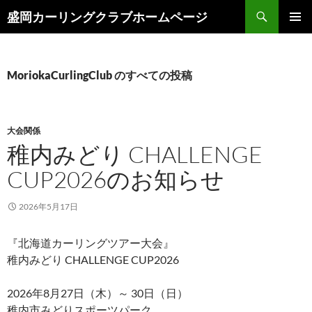
コ
検
盛岡カーリングクラブホームページ
ン
索
メインメ
テ
ニュー
ン
ツ
MoriokaCurlingClub のすべての投稿
へ
ス
キ
大会関係
ッ
稚内みどり CHALLENGE
プ
CUP2026のお知らせ
2026年5月17日
『北海道カーリングツアー大会』
稚内みどり CHALLENGE CUP2026
2026年8月27日（木）～ 30日（日）
稚内市みどりスポーツパーク