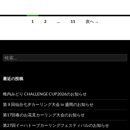
投
1
2
…
11
次へ →
稿
ナ
ビ
検
ゲ
索:
ー
最近の投稿
シ
ョ
稚内みどり CHALLENGE CUP2026のお知らせ
ン
第９回仙台七夕カーリング大会 in 盛岡のお知らせ
第17回春のお花見カーリング大会のお知らせ
第27回イーハトーブカーリングフェスティバルのお知らせ