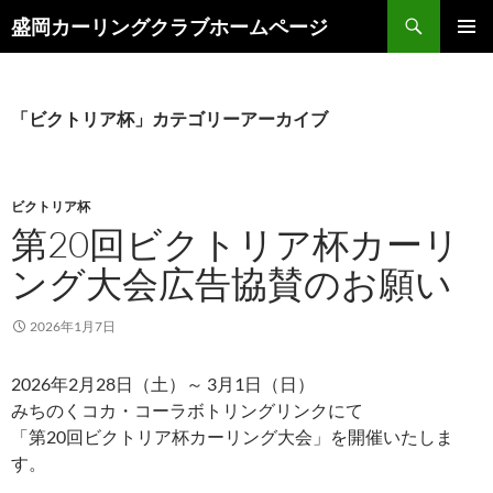
コ
検
盛岡カーリングクラブホームページ
ン
索
メインメ
テ
ニュー
ン
ツ
「ビクトリア杯」カテゴリーアーカイブ
へ
ス
キ
ビクトリア杯
ッ
第20回ビクトリア杯カーリ
プ
ング大会広告協賛のお願い
2026年1月7日
2026年2月28日（土）～ 3月1日（日）
みちのくコカ・コーラボトリングリンクにて
「第20回ビクトリア杯カーリング大会」を開催いたしま
す。