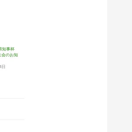
県知事杯
大会のお知
4日