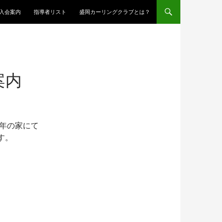
入会案内
指導者リスト
盛岡カーリングクラブとは？
案内
少年の家にて
す。
。