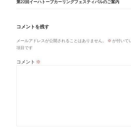
ビ
第22回イーハトーブカーリングフェスティバルのご案内
ゲ
ー
コメントを残す
シ
メールアドレスが公開されることはありません。
※
が付いて
ョ
項目です
ン
コメント
※