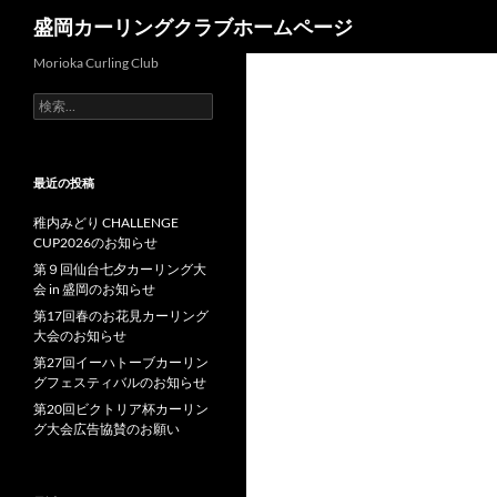
検
盛岡カーリングクラブホームページ
索
コ
Morioka Curling Club
ン
検
テ
索:
ン
ツ
最近の投稿
へ
ス
稚内みどり CHALLENGE
CUP2026のお知らせ
キ
第９回仙台七夕カーリング大
ッ
会 in 盛岡のお知らせ
プ
第17回春のお花見カーリング
大会のお知らせ
第27回イーハトーブカーリン
グフェスティバルのお知らせ
第20回ビクトリア杯カーリン
グ大会広告協賛のお願い